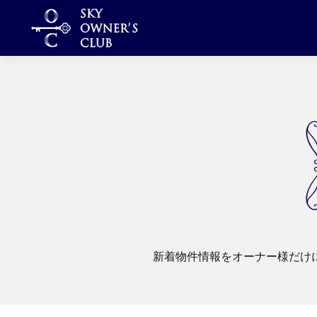
コ
ン
テ
ン
ツ
へ
ス
キ
ッ
プ
新着物件情報をオーナー様だけ