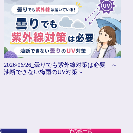
も紫外線対策は必要 ～
2026/06/19_マンショ
対策～
た ～知られざる日本の
覧
その他一覧